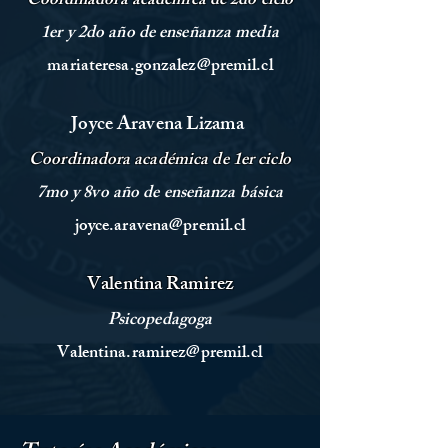
Coordinadora
académica de 2do ciclo
1er y 2do año de enseñanza media
mariateresa.gonzalez@premil.cl
Joyce
Aravena Lizama
Coordinadora
académica de 1er ciclo
7mo y 8vo año de enseñanza básica
joyce.aravena@premil.cl
Valentina Ramirez
Psicopedagoga
Valentina.ramirez@premil.cl