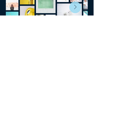
Campaña Diciembre 2025
Av. Américo Vespucio N° 711, La
Cisterna
Fono : (+569)
93 22 52 63
Lunes a Viernes 09:00 a 15:00 hrs.
EMAIL:
contacto@premil.cl
solicitudes
@premil.cl
convivenciaescolar@premil.cl