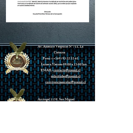
Av. Américo Vespucio N° 711, La
Cisterna
Fono : (+569)
93 22 52 63
Lunes a Viernes 09:00 a 15:00 hrs.
EMAIL:
contacto@premil.cl
solicitudes
@premil.cl
convivenciaescolar@premil.cl
Arcángel 1158
, San Miguel
Fono : (+569)
93 22 52 63
Lunes a Viernes 09:00 a 15:00 hrs.
EMAIL:
contacto@premil.cl
convivencia.phc@premil.cl